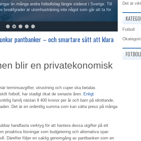
Det är vik
ningar än många andra fotbollslag längre söderut i Sverige. Till
re breddgrader är utomhusträning inte något som går att ta för
KATEGO
Fotboll
 funkar pantbanker – och smartare sätt att klara
Okategori
FOTBOL
en blir en privatekonomisk
 när terminsavgifter, utrustning och cuper ska betalas.
kilt fotboll, har stadigt ökat de senaste åren.
Enligt
ttlig familj nästan 9 400 kronor per år och barn på idrottande,
ånaden. Det är en ordentlig summa som kan sätta press på många
lubbar handfasta verktyg för att hantera dessa utgifter på ett
om proaktiva lösningar som budgetering och alternativa spar-
roll. Därefter följer en saklig genomgång av pantbanken som en