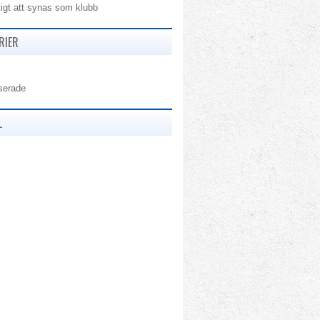
tigt att synas som klubb
RIER
serade
L