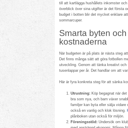
till att kartlägga hushållets inkomster och 
överblick över sina utgifter är det första 
budget i botten blir det mycket enklare at
sommarcuper.
Smarta byten och 
kostnaderna
När budgeten är på plats är nästa steg at
Det finns många sätt att göra fotbollen m
utveckling. Genom att tänka kreativt och 
tusenlappar per år. Det handlar om att va
Här är fyra konkreta steg för att sänka k
Utrustning:
Köp begagnat när det ä
bra som nya, och barn växer snabb
familjer kan byta eller sälja vidare
också en vanlig och klok lösning.
plånboken utan också för miljön.
Föreningsstöd:
Undersök om klubb
med ansträngd ekonomi. Många fören