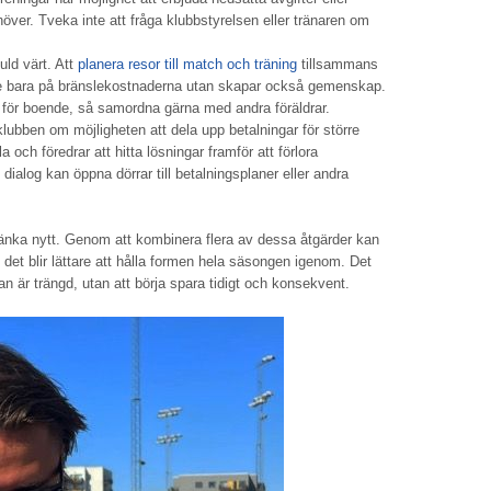
ehöver. Tveka inte att fråga klubbstyrelsen eller tränaren om
ld värt. Att
planera resor till match och träning
tillsammans
inte bara på bränslekostnaderna utan skapar också gemenskap.
 för boende, så samordna gärna med andra föräldrar.
ubben om möjligheten att dela upp betalningar för större
a och föredrar att hitta lösningar framför att förlora
log kan öppna dörrar till betalningsplaner eller andra
änka nytt. Genom att kombinera flera av dessa åtgärder kan
 det blir lättare att hålla formen hela säsongen igenom. Det
dan är trängd, utan att börja spara tidigt och konsekvent.