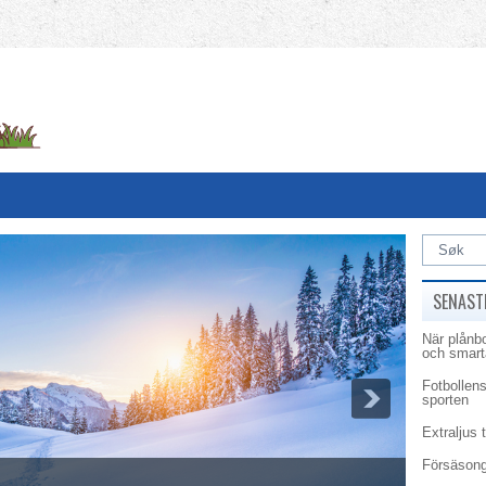
SENAST
När plånbo
och smarta
Fotbollens
sporten
Extraljus t
Försäsong