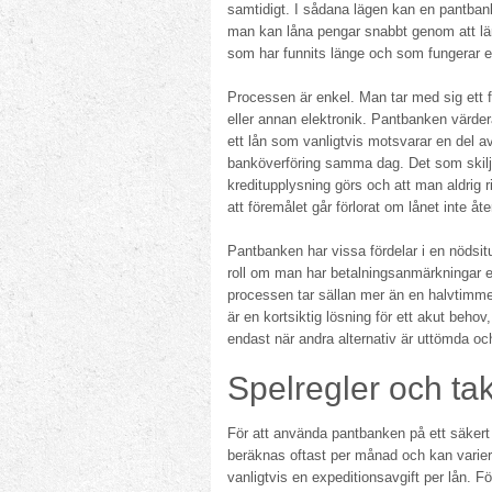
samtidigt. I sådana lägen kan en pantbank 
man kan låna pengar snabbt genom att lä
som har funnits länge och som fungerar enl
Processen är enkel. Man tar med sig ett
eller annan elektronik. Pantbanken värde
ett lån som vanligtvis motsvarar en del av 
banköverföring samma dag. Det som skilje
kreditupplysning görs och att man aldrig r
att föremålet går förlorat om lånet inte åte
Pantbanken har vissa fördelar i en nödsit
roll om man har betalningsanmärkningar el
processen tar sällan mer än en halvtimme fr
är en kortsiktig lösning för ett akut beho
endast när andra alternativ är uttömda och
Spelregler och takt
För att använda pantbanken på ett säkert
beräknas oftast per månad och kan varier
vanligtvis en expeditionsavgift per lån. Fö