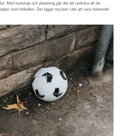
 slut. Med kunskap och planering går det att undvika att de
jen med fotbollen. Det ligger mycket i det att vara förberedd