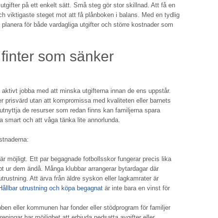
utgifter på ett enkelt sätt. Små steg gör stor skillnad. Att få en
och viktigaste steget mot att få plånboken i balans. Med en tydlig
t planera för både vardagliga utgifter och större kostnader som
finter som sänker
t aktivt jobba med att minska utgifterna innan de ens uppstår.
er prisvärd utan att kompromissa med kvaliteten eller barnets
utnyttja de resurser som redan finns kan familjerna spara
ra smart och att våga tänka lite annorlunda.
ostnaderna:
r möjligt. Ett par begagnade fotbollsskor fungerar precis lika
t ur dem ändå. Många klubbar arrangerar bytardagar där
 utrustning. Att ärva från äldre syskon eller lagkamrater är
Hållbar utrustning och köpa begagnat
är inte bara en vinst för
en eller kommunen har fonder eller stödprogram för familjer
ingar har möjlighet att erbjuda nedsatta avgifter eller