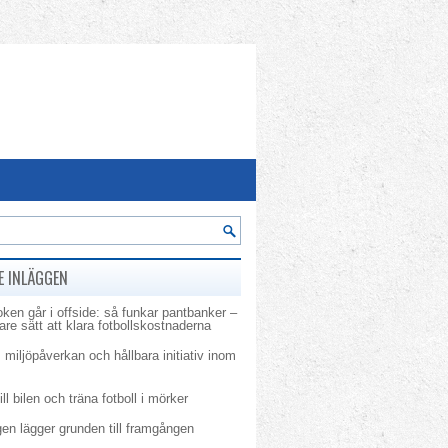
E INLÄGGEN
ken går i offside: så funkar pantbanker –
re sätt att klara fotbollskostnaderna
 miljöpåverkan och hållbara initiativ inom
ill bilen och träna fotboll i mörker
en lägger grunden till framgången