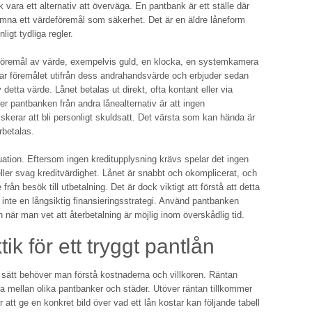
vara ett alternativ att överväga. En pantbank är ett ställe där
mna ett värdeföremål som säkerhet. Det är en äldre låneform
igt tydliga regler.
 föremål av värde, exempelvis guld, en klocka, en systemkamera
rar föremålet utifrån dess andrahandsvärde och erbjuder sedan
detta värde. Lånet betalas ut direkt, ofta kontant eller via
r pantbanken från andra lånealternativ är att ingen
iskerar att bli personligt skuldsatt. Det värsta som kan hända är
rbetalas.
uation. Eftersom ingen kreditupplysning krävs spelar det ingen
ler svag kreditvärdighet. Lånet är snabbt och okomplicerat, och
ån besök till utbetalning. Det är dock viktigt att förstå att detta
v, inte en långsiktig finansieringsstrategi. Använd pantbanken
 när man vet att återbetalning är möjlig inom överskådlig tid.
ik för ett tryggt pantlån
 sätt behöver man förstå kostnaderna och villkoren. Räntan
a mellan olika pantbanker och städer. Utöver räntan tillkommer
r att ge en konkret bild över vad ett lån kostar kan följande tabell