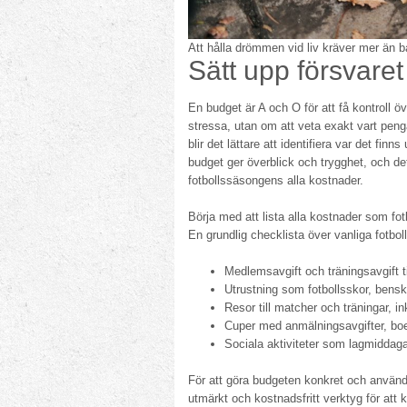
Att hålla drömmen vid liv kräver mer än ba
Sätt upp försvare
En budget är A och O för att få kontroll ö
stressa, utan om att veta exakt vart peng
blir det lättare att identifiera var det f
budget ger överblick och trygghet, och de
fotbollssäsongens alla kostnader.
Börja med att lista alla kostnader som fot
En grundlig checklista över vanliga fotbol
Medlemsavgift och träningsavgift ti
Utrustning som fotbollsskor, bensk
Resor till matcher och träningar, in
Cuper med anmälningsavgifter, bo
Sociala aktiviteter som lagmiddaga
För att göra budgeten konkret och användba
utmärkt och kostnadsfritt verktyg för at