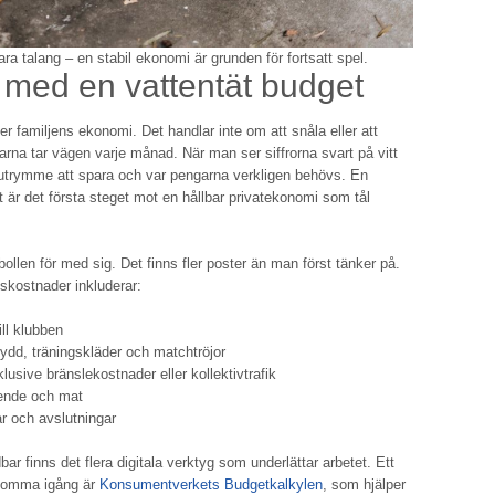
ra talang – en stabil ekonomi är grunden för fortsatt spel.
t med en vattentät budget
ver familjens ekonomi. Det handlar inte om att snåla eller att
arna tar vägen varje månad. När man ser siffrorna svart på vitt
inns utrymme att spara och var pengarna verkligen behövs. En
t är det första steget mot en hållbar privatekonomi som tål
bollen för med sig. Det finns fler poster än man först tänker på.
lskostnader inkluderar:
ll klubben
ydd, träningskläder och matchtröjor
klusive bränslekostnader eller kollektivtrafik
ende och mat
r och avslutningar
r finns det flera digitala verktyg som underlättar arbetet. Ett
t komma igång är
Konsumentverkets Budgetkalkylen
, som hjälper