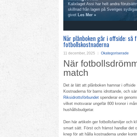
Kalixlaget Assi har helt andra förutsätt
skillnad från lagen på Sveriges sydliga
givet
Les Mer »
3
4
5
När plånboken går i offside: så
fotbollskostnaderna
11 december, 2025
Okategoriserade
När fotbollsdrömm
match
Det är lätt att plånboken hamnar i offside
Kostnaderna för barns idrottande, och särs
Riksidrottsförbundet
spenderar en genomsni
vilket motsvarar ungefär 800 kronor i m
hushållsbudgetar.
Den här artikeln ger fotbollsfamiljer och k
smart sätt. Först och främst handlar det 
knep för att hålla kostnaderna under kont